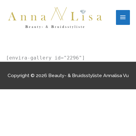
Ga
Hoo
naar
de
inhoud
[envira-gallery id="2296"]
Copyright © 2026
Beauty- & Bruidsstyliste Annalisa Vu