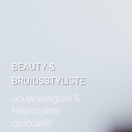
BEAUTY-&
BRUIDSSTYLISTE​
Jouw visagiste &
Haarstyliste
op locatie!