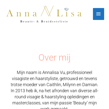
Ga
Hoo
naar
de
inhoud
Over mij
Mijn naam is Annalisa Vu, professioneel
visagiste en haarstyliste, getrouwd en tevens
trotse moeder van Caithlin, Milynn en Damian.
In 2013 heb ik, na het afronden van diverse all-
round visagie & haarstyling opleidingen en
masterclasses, van mijn passie ‘Beauty’ mijn
werk gemaakt.